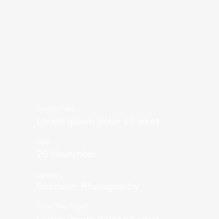
Custom Field
Lorem ipsum dolor sit amet
Date
20 November
Category
Business, Photography
About This Project
Lorem ipsum dolor sit amet,